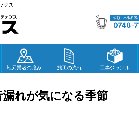
ックス
ご依頼・出張相談
0748-7
地元業者の強み
施工の流れ
工事ジャンル
音漏れが気になる季節