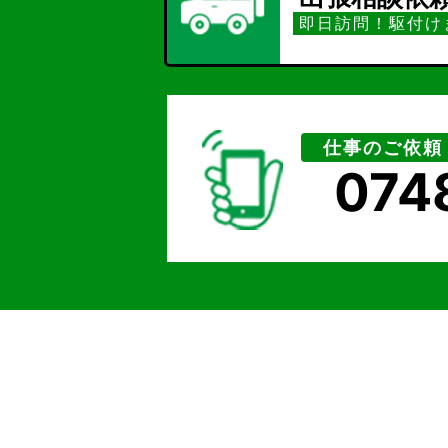
即日訪問！駆付け
仕事のご依頼
074